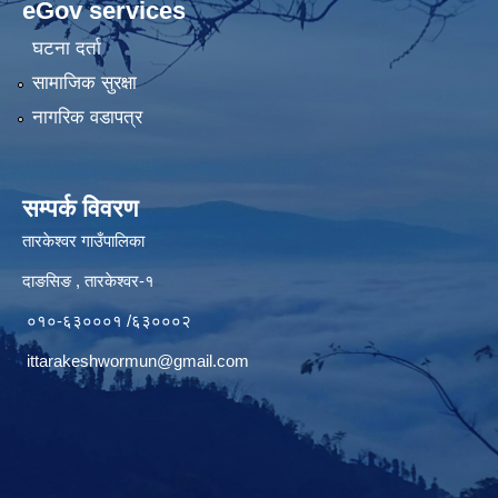
eGov services
घटना दर्ता
सामाजिक सुरक्षा
नागरिक वडापत्र
सम्पर्क विवरण
तारकेश्वर गाउँपालिका
दाङसिङ , तारकेश्वर-१
०१०-६३०००१ /६३०००२
ittarakeshwormun@gmail.com