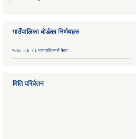
गाउँपालिका बोर्डका निर्णयहरु
२०७८।०६।०६ कार्यपालिकाको बैठक
मिति परिर्वतन