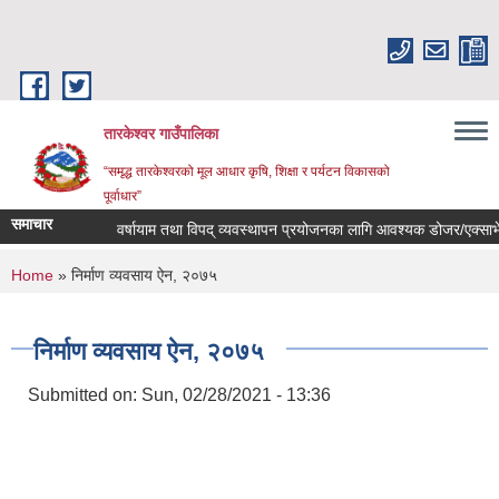
Skip to main content
तारकेश्वर गाउँपालिका
“समृद्ध तारकेश्वरको मूल आधार कृषि, शिक्षा र पर्यटन विकासको
पूर्वाधार”
समाचार
वर्षायाम तथा विपद् व्यवस्थापन प्रयोजनका लागि आवश्यक डोजर/एक्साभेटर 
You are here
Home
» निर्माण व्यवसाय ऐन, २०७५
निर्माण व्यवसाय ऐन, २०७५
Submitted on:
Sun, 02/28/2021 - 13:36