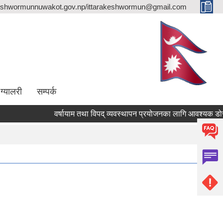
eshwormunnuwakot.gov.np/ittarakeshwormun@gmail.com
ग्यालरी
सम्पर्क
वर्षायाम तथा विपद् व्यवस्थापन प्रयोजनका लागि आवश्यक डोजर/एक