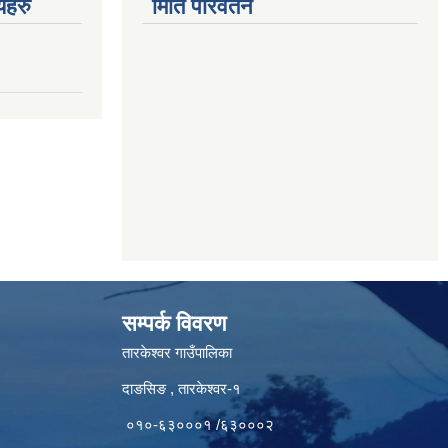
णयहरु
मिति परिर्वतन
सम्पर्क विवरण
तारकेश्वर गाउँपालिका
दाङसिङ , तारकेश्वर-१
०१०-६३०००१ /६३०००२