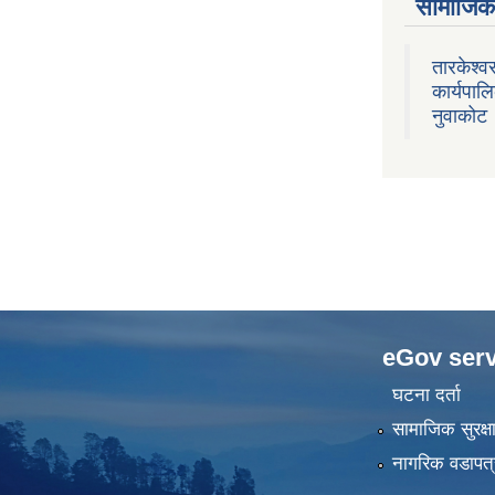
सामाजिक 
तारकेश्व
कार्यपाल
नुवाकोट
eGov serv
घटना दर्ता
सामाजिक सुरक्ष
नागरिक वडापत्